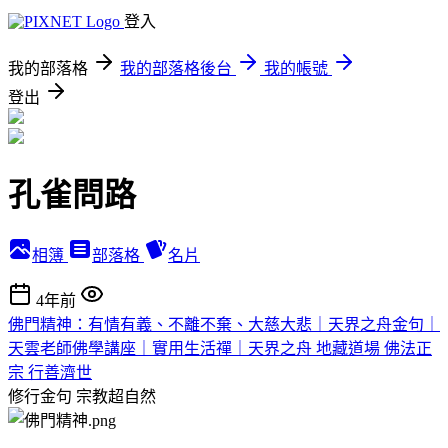
登入
我的部落格
我的部落格後台
我的帳號
登出
孔雀問路
相簿
部落格
名片
4年前
佛門精神：有情有義、不離不棄、大慈大悲｜天界之舟金句｜
天雲老師佛學講座｜實用生活禪｜天界之舟 地藏道場 佛法正
宗 行善濟世
修行金句
宗教超自然