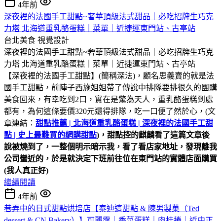
4年前
深夜裡的法國手工甜點~奢華頂級法式甜品｜必吃招牌生巧克
力塔 北海道重乳酪蛋糕｜菜單｜近捷運東門站、古亭站
台北美食
視覺設計
深夜裡的法國手工甜點~奢華頂級法式甜品｜必吃招牌生巧克
力塔 北海道重乳酪蛋糕｜菜單｜近捷運東門站、古亭站
【深夜裡的法國手工甜點】(簡稱深法)，顧名思義賣的就是法
國手工甜點，前陣子西施姐姐帶了傳說中排隊要排很久的團購
美食回來，有幸吃到2口，實在是驚為天人，重乳酪蛋糕到處
都有，為何這條要價320元還得排隊，吃一口便了然於心，(文
章連結：
甜點推薦 | 北海道重乳酪蛋糕 | 深夜裡的法國手工甜
點 | 史上最難買的網購甜點
)
，甜點控的麒麟看了這篇文章後
說被燒到了，一整個明示暗示我，看了看店家地址，發現離我
公司蠻近的，於是就決定下班前往位在東門站的實體店面購買
(我人真正好
)
繼續閱讀
4年前
巷弄中的日式甜點烘培店【泰迪這甜點 & 陳男製菓（Ted
dessert & CN Bakery）】可麗露｜香菜蛋糕｜肉桂捲｜近中正