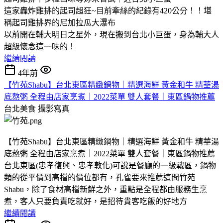
這家轟炸雞排的起司超狂~目前牽絲的紀錄有420公分！！堪
稱起司雞排界的尼加拉瓜大瀑布
以前開在輔大明日之星外，現在搬到台北小巨蛋，身為輔大人
超級懷念這一味的！
繼續閱讀
4年前
【竹苑Shabu】台北東區精緻鍋物｜精選海鮮 黃金和牛 精華湯
底熬粥 全程由店家烹煮｜2022菜單 雙人套餐｜東區鍋物推薦
台北美食
攝影寫真
【竹苑Shabu】台北東區精緻鍋物｜精選海鮮 黃金和牛 精華湯
底熬粥 全程由店家烹煮｜2022菜單 雙人套餐｜東區鍋物推薦
台北東區(忠孝復興、忠孝敦化)可說是餐廳的一級戰區，鍋物
類的從平價到高檔的價位都有，孔雀要來推薦這間竹苑
Shabu，除了食材高檔新鮮之外，重點是全程都由服務生烹
煮，客人只要負責吃就好，是招待貴客吃飯的好地方
繼續閱讀