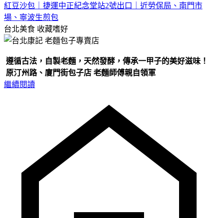
紅豆沙包｜捷運中正紀念堂站2號出口｜近勞保局、南門市
場、寧波生煎包
台北美食
收藏嗜好
遵循古法，自製老麵，天然發酵，傳承一甲子的美好滋味！
原汀州路、廈門街包子店 老麵師傅親自領軍
繼續閱讀