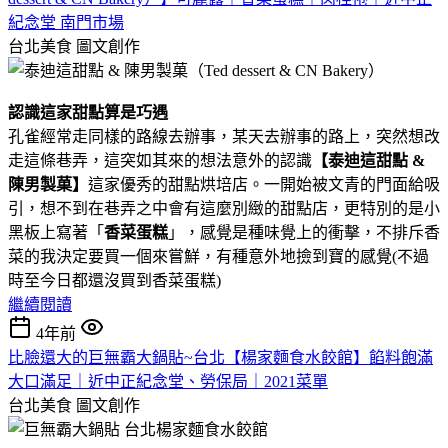
紀念堂 南門市場
台北美食
圖文創作
認識這家甜點算是巧遇
孔雀經常走同樣的路線去辦事，某天去辦事的路上，突然想改
走這條巷弄，這突如其來的想法意外的認識
【泰迪這甜點 &
陳男製菓】
這家優秀的甜點烘培店。一開始被文青的門面給吸
引，想不到在巷弄之中會有這麼別緻的甜點店，更特別的是小
黑板上寫著「
香菜蛋糕
」，感覺是種味覺上的衝擊，不排斥香
菜的我決定要買一個來嘗鮮，有種意外地撿到寶的感覺(不過
時至今日都還沒買到香菜蛋糕)
繼續閱讀
4年前
比臉還大的巨無霸大鍋貼~台北【楊家麵食水餃館】餡料飽滿
大口滿足｜近中正紀念堂、勞保局｜2021菜單
台北美食
圖文創作