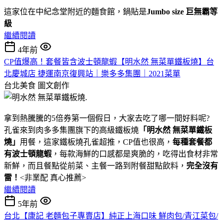
這家位在中紀念堂附近的麵食館，鍋貼是
Jumbo size 巨無霸等
級
繼續閱讀
4年前
CP值爆高！套餐皆含波士頓龍蝦【明水然 無菜單鐵板燒】台
北慶城店 捷運南京復興站｜樂多多集團｜2021菜單
台北美食
圖文創作
拿到熱騰騰的5倍券第一個假日，大家去吃了哪一間好料呢?
孔雀來到肉多多集團旗下的高級鐵板燒
「明水然 無菜單鐵板
燒」
用餐，這家鐵板燒孔雀超推，CP值也很高，
每種套餐都
有
波士頓龍蝦
，每款海鮮的口感都是爽脆的，吃得出食材非常
新鮮，而且餐點從前菜、主餐一路到附餐甜點飲料，
完全沒有
雷！
<非業配 真心推薦>
繼續閱讀
5年前
台北【康記 老麵包子專賣店】純正上海口味 鮮肉包/青江菜包/